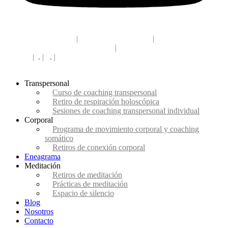
acceso campus CEC
|
(+34) 910 330 568
|
info@eldesafiodelaconciencia.es
|
Madrid
campus
|
.
|
.
|
Madrid
Transpersonal
Curso de coaching transpersonal
Retiro de respiración holoscópica
Sesiones de coaching transpersonal individual
Corporal
Programa de movimiento corporal y coaching
somático
Retiros de conexión corporal
Eneagrama
Meditación
Retiros de meditación
Prácticas de meditación
Espacio de silencio
Blog
Nosotros
Contacto