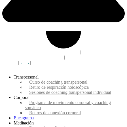
acceso campus CEC
|
910 330 568
|
+34
info@eldesafiodelaconciencia.es
|
Madrid
campus
|
.
|
.
|
Madrid
Transpersonal
Curso de coaching transpersonal
Retiro de respiración holoscópica
Sesiones de coaching transpersonal individual
Corporal
Programa de movimiento corporal y coaching
somático
Retiros de conexión corporal
Eneagrama
Meditación