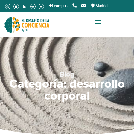
campus
|
.
|
.
|
Madrid
Blog
Categoría: desarrollo
corporal