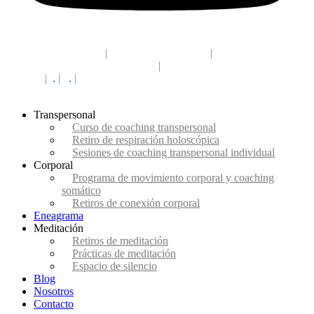
acceso campus CEC
|
(+34) 910 330 568
|
info@eldesafiodelaconciencia.es
|
Madrid
campus
|
.
|
.
|
Madrid
Transpersonal
Curso de coaching transpersonal
Retiro de respiración holoscópica
Sesiones de coaching transpersonal individual
Corporal
Programa de movimiento corporal y coaching
somático
Retiros de conexión corporal
Eneagrama
Meditación
Retiros de meditación
Prácticas de meditación
Espacio de silencio
Blog
Nosotros
Contacto