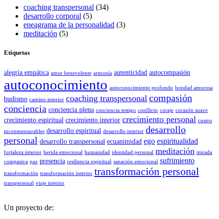
coaching transpersonal
(34)
desarrollo corporal
(5)
eneagrama de la personalidad
(3)
meditación
(5)
Etiquetas
alegría empática
autenticidad
autocompasión
amor benevolente
armonía
autoconocimiento
autoconocimiento profundo
bondad amorosa
compasión
coaching transpersonal
budismo
camino interior
conciencia
conciencia plena
conciencia testigo
conflicto
coraje
corazón suave
crecimiento personal
crecimiento espiritual
crecimiento interior
cuatro
desarrollo
desarrollo espiritual
inconmensurables
desarrollo interior
personal
ego
espiritualidad
desarrollo transpersonal
ecuanimidad
meditación
fortaleza interior
herida emocional
humanidad
identidad personal
mirada
sufrimiento
presencia
compasiva
paz
resiliencia espiritual
sanación emocional
transformación personal
transformación
transformación interior
transpersonal
viaje interior
Un proyecto de: