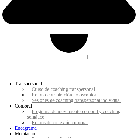
acceso campus CEC
|
910 330 568
|
+34
info@eldesafiodelaconciencia.es
|
Madrid
campus
|
.
|
.
|
Madrid
Transpersonal
Curso de coaching transpersonal
Retiro de respiración holoscópica
Sesiones de coaching transpersonal individual
Corporal
Programa de movimiento corporal y coaching
somático
Retiros de conexión corporal
Eneagrama
Meditación