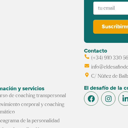
Suscribir
Contacto
(+34) 910 330 5
info@eldesafiode
C/ Núñez de Balb
El desafío de la 
mación y servicios
rso de coaching transpersonal
vimiento corporal y coaching
mático
eagrama de la personalidad