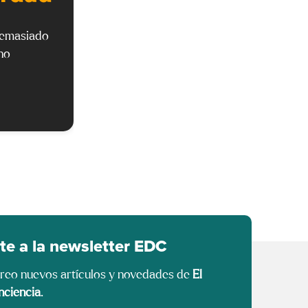
demasiado
no
te a la newsletter EDC
rreo nuevos artículos y novedades de
El
nciencia
.