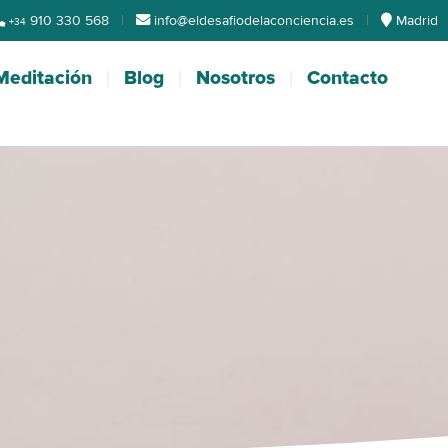
910 330 568
|
info@eldesafiodelaconciencia.es
|
Madrid
+34
Meditación
Blog
Nosotros
Contacto