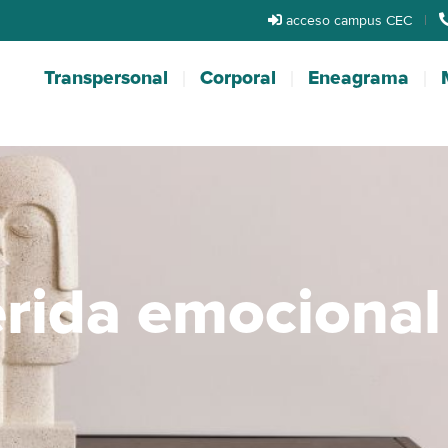
acceso campus CEC
|
Transpersonal
Corporal
Eneagrama
erida emocional