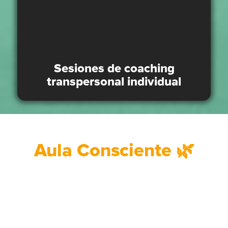
Sesiones de coaching
transpersonal individual
Aula Consciente 🌿
Aula Consciente
Este espacio es
es un lugar de
abierto y sin
encuentro para
coste
.
crecer desde la
Si sientes que te