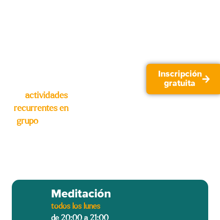
mente y desde el
puede aportar,
cuerpo, a través
únete.
de la meditación,
Eres
el silencio y la
bienvenido/a 🙂
corporalidad.
Inscripción
Un espacio online
gratuita
de
actividades
recurrentes en
grupo
para el
desarrollo de la
consciencia.
Meditación
todos los lunes
de 20:00 a 21:00