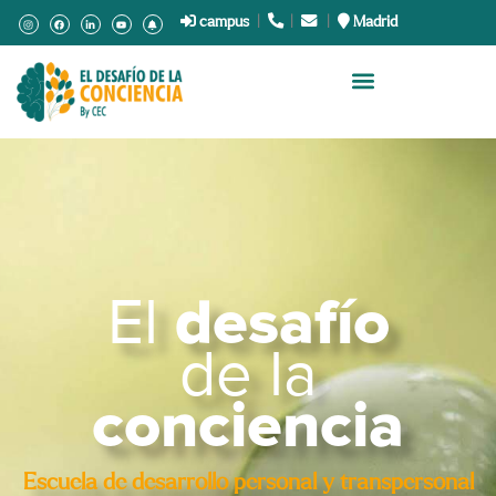
campus
|
.
|
.
|
Madrid
El
desafío
de la
conciencia
Escuela de desarrollo personal y
transpersonal