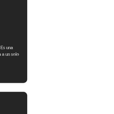
 Es una
a a un solo