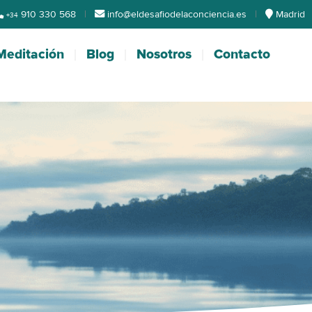
910 330 568
|
info@eldesafiodelaconciencia.es
|
Madrid
+34
Meditación
Blog
Nosotros
Contacto