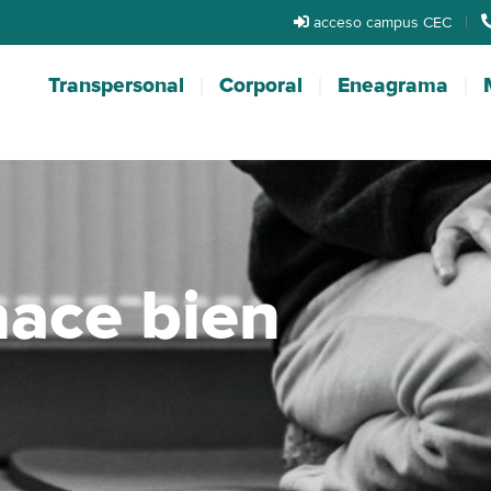
acceso campus CEC
|
Transpersonal
Corporal
Eneagrama
hace bien