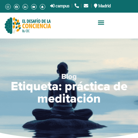
campus
|
.
|
.
|
Madrid
Blog
Etiqueta: práctica de
meditación