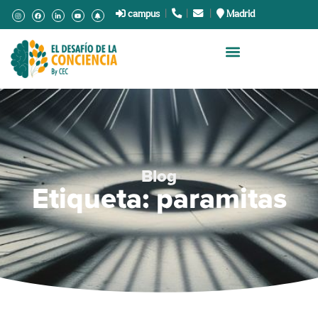
campus
|
.
|
.
|
Madrid
Blog
Etiqueta: paramitas