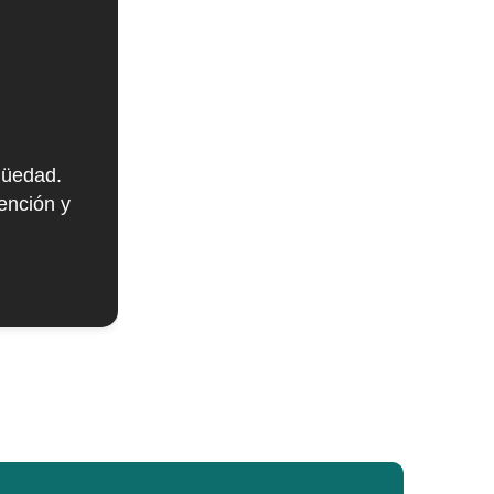
güedad.
ención y