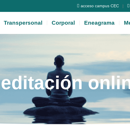
acceso campus CEC
|
Transpersonal
Corporal
Eneagrama
Me
editación onli