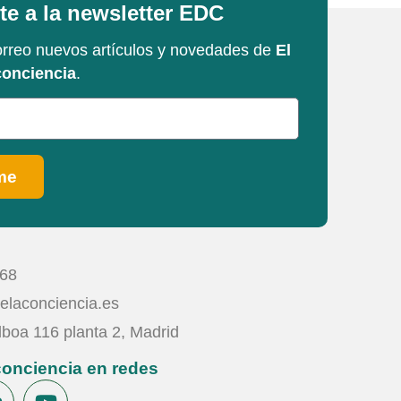
e a la newsletter EDC
orreo nuevos artículos y novedades de
El
conciencia
.
me
568
elaconciencia.es
boa 116 planta 2, Madrid
 conciencia en redes