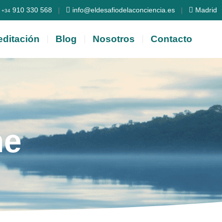
910 330 568
|
info@eldesafiodelaconciencia.es
|
Madrid
+34
ditación
Blog
Nosotros
Contacto
ne