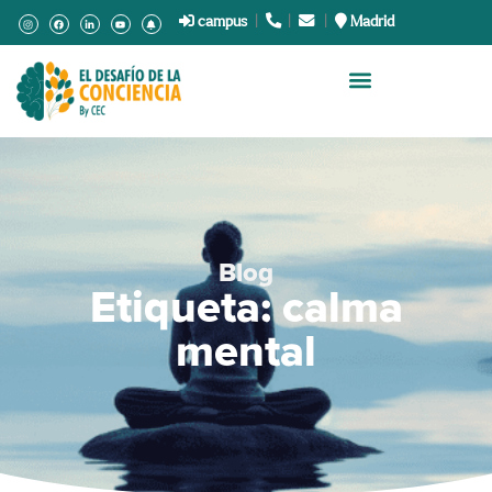
campus
|
.
|
.
|
Madrid
Blog
Etiqueta: calma
mental