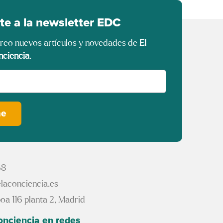
te a la newsletter EDC
rreo nuevos artículos y novedades de
El
nciencia
.
me
68
laconciencia.es
oa 116 planta 2, Madrid
conciencia en redes