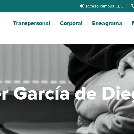
acceso campus CEC
|
Transpersonal
Corporal
Eneagrama
er García de Di