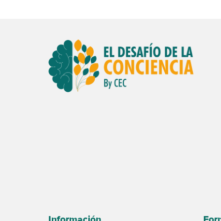
Información
For