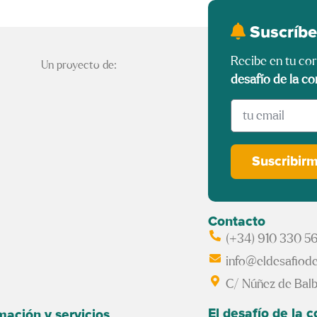
Suscríbe
Recibe en tu co
Un proyecto de:
desafío de la co
Suscribir
Contacto
(+34) 910 330 5
info@eldesafiode
C/ Núñez de Balb
El desafío de la 
mación y servicios