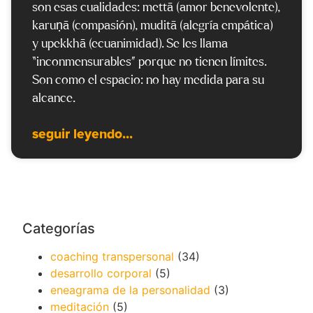
son esas cualidades: mettā (amor benevolente),
karuṇā (compasión), muditā (alegría empática)
y upekkhā (ecuanimidad). Se les llama
“inconmensurables” porque no tienen límites.
Son como el espacio: no hay medida para su
alcance.
seguir leyendo...
Categorías
coaching transpersonal
(34)
desarrollo corporal
(5)
eneagrama de la personalidad
(3)
meditación
(5)