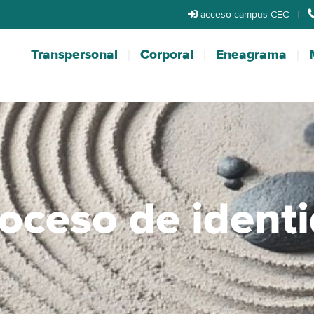
acceso campus CEC
|
Transpersonal
Corporal
Eneagrama
roceso de ident