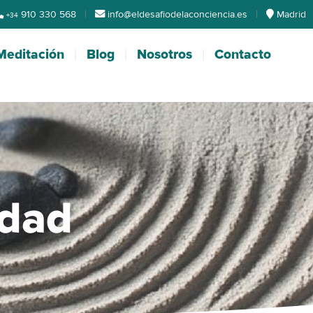
910 330 568
|
info@eldesafiodelaconciencia.es
|
Madrid
+34
Meditación
Blog
Nosotros
Contacto
idad