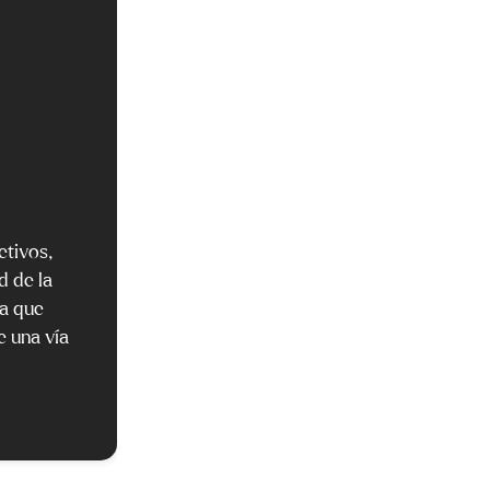
etivos,
d de la
ca que
e una vía