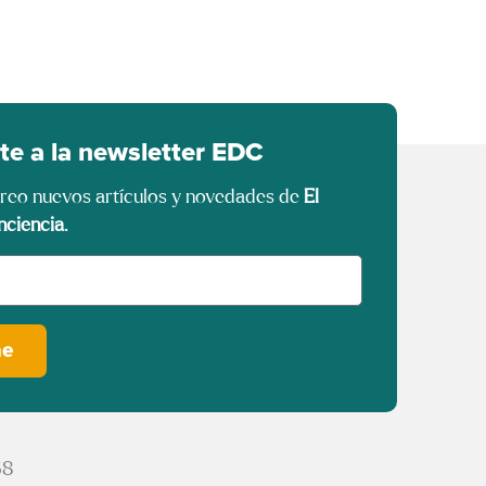
te a la newsletter EDC
rreo nuevos artículos y novedades de
El
nciencia
.
me
68