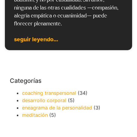
budismo, y no por casualidad. Sin amor,
ninguna de las otras cualidades —compasión,
alegría empática o ecuanimidad— puede
florecer plenamente.
seguir leyendo...
Categorías
coaching transpersonal
(34)
desarrollo corporal
(5)
eneagrama de la personalidad
(3)
meditación
(5)