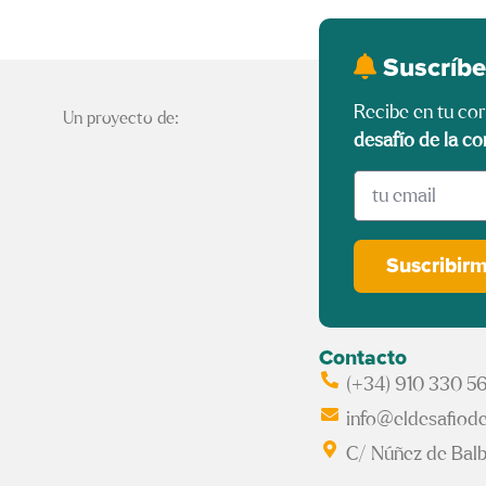
Suscríbe
Recibe en tu co
Un proyecto de:
desafío de la co
Suscribir
Contacto
(+34) 910 330 5
info@eldesafiode
C/ Núñez de Balb