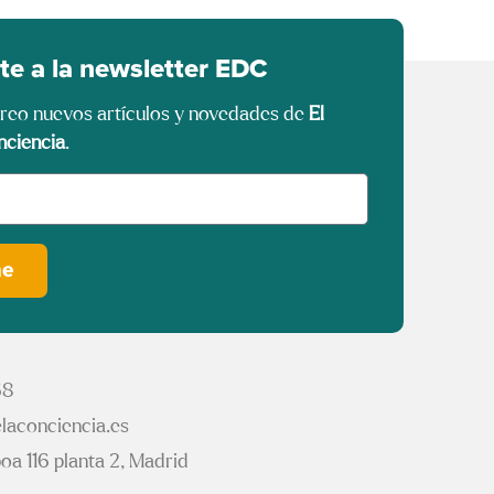
te a la newsletter EDC
rreo nuevos artículos y novedades de
El
nciencia
.
me
68
laconciencia.es
oa 116 planta 2, Madrid