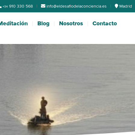
910 330 568
|
info@eldesafiodelaconciencia.es
|
Madrid
+34
Meditación
Blog
Nosotros
Contacto