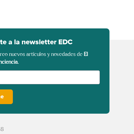
te a la newsletter EDC
rreo nuevos artículos y novedades de
El
nciencia
.
me
68