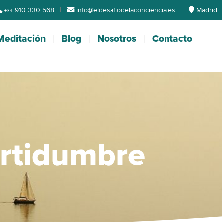
910 330 568
|
info@eldesafiodelaconciencia.es
|
Madrid
+34
Meditación
Blog
Nosotros
Contacto
ertidumbre