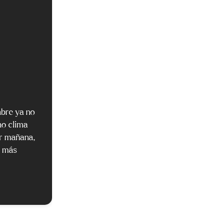
mbre ya no
mo clima
ar mañana,
s más