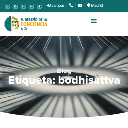
campus
|
.
|
.
|
Madrid
Blog
Etiqueta: bodhisattva