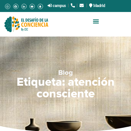
campus
|
.
|
.
|
Madrid
Blog
Etiqueta: atención
consciente