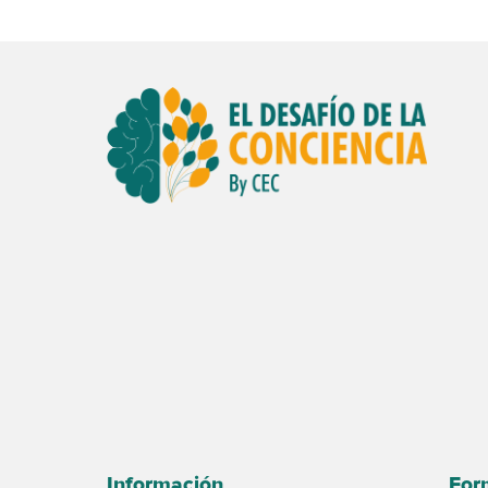
Información
For