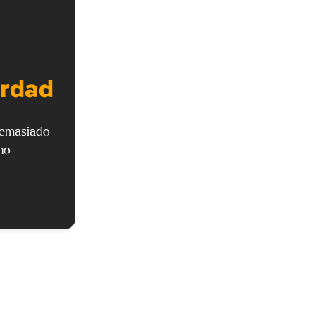
erdad
demasiado
no