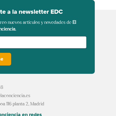
te a la newsletter EDC
rreo nuevos artículos y novedades de
El
nciencia
.
me
68
laconciencia.es
oa 116 planta 2, Madrid
conciencia en redes