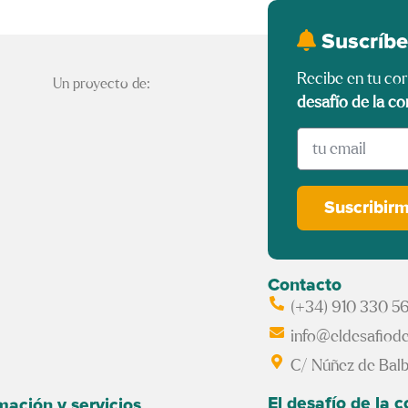
Suscríbe
Recibe en tu co
Un proyecto de:
desafío de la co
Suscribir
Contacto
(+34) 910 330 5
info@eldesafiode
C/ Núñez de Balb
El desafío de la 
mación y servicios