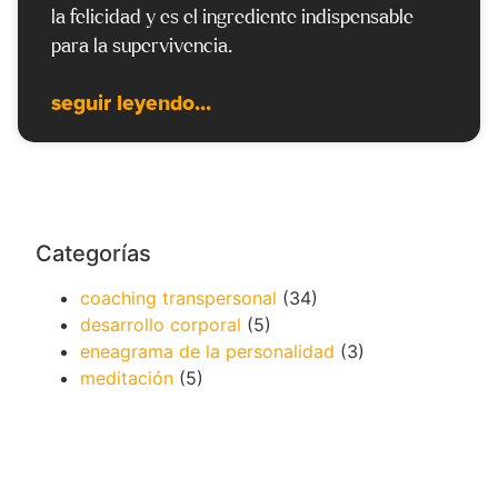
la felicidad y es el ingrediente indispensable
para la supervivencia.
seguir leyendo...
Categorías
coaching transpersonal
(34)
desarrollo corporal
(5)
eneagrama de la personalidad
(3)
meditación
(5)