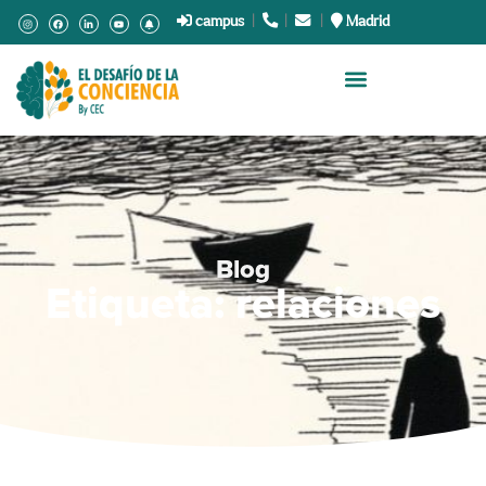
campus
|
.
|
.
|
Madrid
Blog
Etiqueta: relaciones