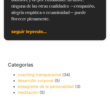
budismo, y no por casualidad. Sin amor,
ninguna de las otras cualidades —compasión,
alegría empática o ecuanimidad— puede
florecer plenamente.
seguir leyendo...
Categorías
coaching transpersonal
(34)
desarrollo corporal
(5)
eneagrama de la personalidad
(3)
meditación
(5)