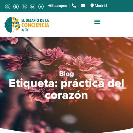
campus
|
.
|
.
|
Madrid
Blog
Etiqueta: práctica del
corazón