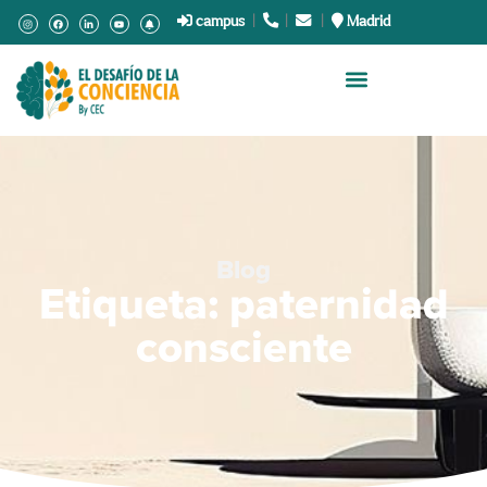
campus
|
.
|
.
|
Madrid
Blog
Etiqueta: paternidad
consciente