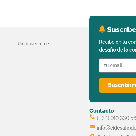
Suscríbe
Recibe en tu co
Un proyecto de:
desafío de la co
Suscribir
Contacto
(+34) 910 330 5
info@eldesafiode