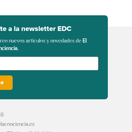
te a la newsletter EDC
rreo nuevos artículos y novedades de
El
nciencia
.
me
68
laconciencia.es