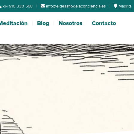
910 330 568
|
info@eldesafiodelaconciencia.es
|
Madrid
+34
Meditación
Blog
Nosotros
Contacto