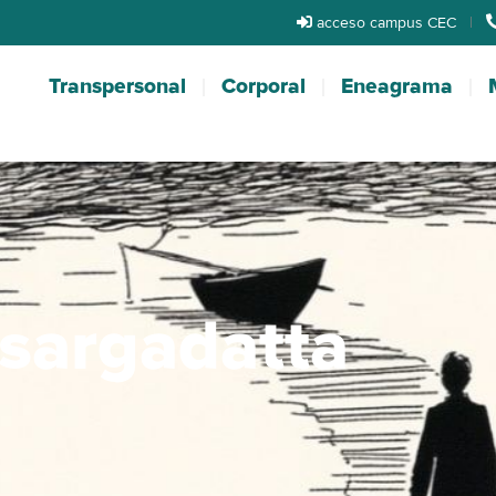
acceso campus CEC
|
Transpersonal
Corporal
Eneagrama
isargadatta