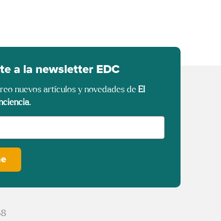
te a la newsletter EDC
rreo nuevos artículos y novedades de
El
nciencia
.
me
68