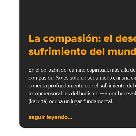
La compasión: el dese
sufrimiento del mun
En el corazón del camino espiritual, más allá de
compasión. No es solo un sentimiento, ni una 
conecta profundamente con el sufrimiento del o
inconmensurables del budismo —amor benevole
(karuṇā) ocupa un lugar fundamental.
seguir leyendo...