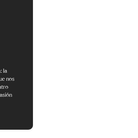
: la
que nos
atro
asión