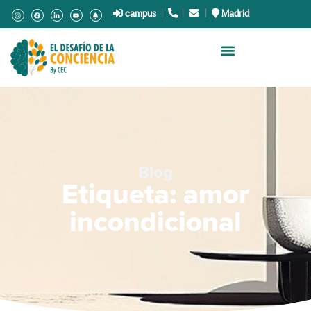
campus
|
.
|
.
|
Madrid
Blog
Etiqueta: amor
incondicional