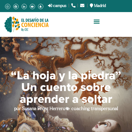
campus
|
.
|
.
|
Madrid
“La hoja y la piedra”
Un cuento sobre
aprender a soltar
por
Susana Pérez Herrero
coaching transpersonal