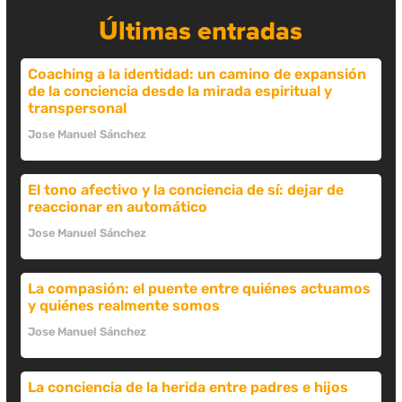
Últimas entradas
Coaching a la identidad: un camino de expansión
de la conciencia desde la mirada espiritual y
transpersonal
Jose Manuel Sánchez
El tono afectivo y la conciencia de sí: dejar de
reaccionar en automático
Jose Manuel Sánchez
La compasión: el puente entre quiénes actuamos
y quiénes realmente somos
Jose Manuel Sánchez
La conciencia de la herida entre padres e hijos