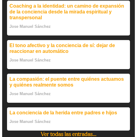
Coaching a la identidad: un camino de expansión
de la conciencia desde la mirada espiritual y
transpersonal
Jose Manuel Sánchez
El tono afectivo y la conciencia de sí: dejar de
reaccionar en automático
Jose Manuel Sánchez
La compasión: el puente entre quiénes actuamos
y quiénes realmente somos
Jose Manuel Sánchez
La conciencia de la herida entre padres e hijos
Jose Manuel Sánchez
Ver todas las entradas…