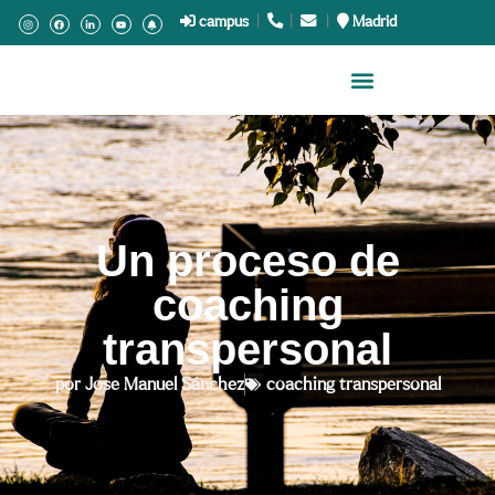
campus
|
.
|
.
|
Madrid
Un proceso de
coaching
transpersonal
por
Jose Manuel Sánchez
coaching transpersonal